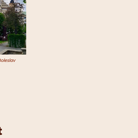
Boleslav
t