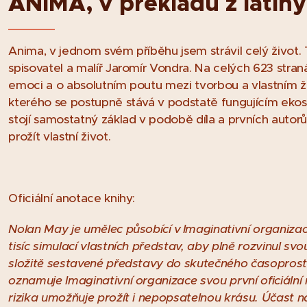
ANIMA, v překladu z latin
Anima, v jednom svém příběhu jsem strávil celý život
spisovatel a malíř Jaromír Vondra. Na celých 623 stra
emoci a o absolutním poutu mezi tvorbou a vlastním ž
kterého se postupně stává v podstatě fungujícím ek
stojí samostatný základ v podobě díla a prvních autor
prožít vlastní život.
Oficiální anotace knihy:
Nolan May je umělec působící v Imaginativní organizac
tisíc simulací vlastních představ, aby plně rozvinul s
složitě sestavené představy do skutečného časopro
oznamuje Imaginativní organizace svou první oficiální
rizika umožňuje prožít i nepopsatelnou krásu. Účast n