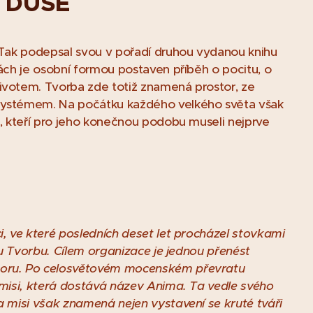
y DUŠE
. Tak podepsal svou v pořadí druhou vydanou knihu
nách je osobní formou postaven příběh o pocitu, o
ivotem. Tvorba zde totiž znamená prostor, ze
osystémem. Na počátku každého velkého světa však
ů, kteří pro jeho konečnou podobu museli nejprve
i, ve které posledních deset let procházel stovkami
vou Tvorbu. Cílem organizace je jednou přenést
storu. Po celosvětovém mocenském převratu
 misi, která dostává název Anima. Ta vedle svého
a misi však znamená nejen vystavení se kruté tváři