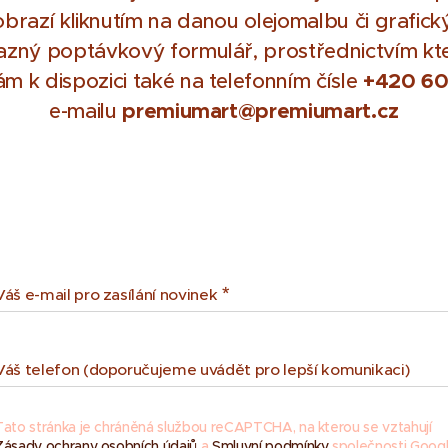
brazí kliknutím na danou olejomalbu či grafický 
azný poptávkový formulář, prostřednictvím kte
m k dispozici také na telefonním čísle
+420 60
e-mailu
premiumart@premiumart.cz
Váš e-mail pro zasílání novinek
Váš telefon (doporučujeme uvádět pro lepší komunikaci)
Tato stránka je chráněná službou reCAPTCHA, na kterou se vztahují
Zásady ochrany osobních údajů
a
Smluvní podmínky
společnosti Googl