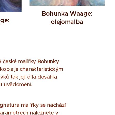
Bohunka Waage:
ge:
olejomalba
a
é české malířky Bohunky
ukopis je charakteristickým
ků tak její díla dosáhla
it uvědomění.
gnatura malířky se nachází
parametrech naleznete v