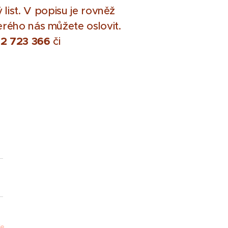
list.
V popisu je rovněž
rého nás můžete oslovit.
2 723 366
či
e.