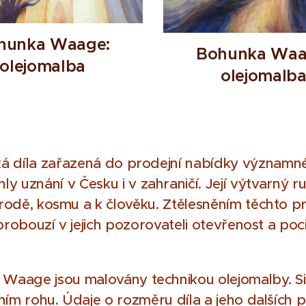
hunka Waage:
Bohunka Waa
olejomalba
olejomalb
á díla zařazená do prodejní nabídky významn
y uznání v Česku i v zahraničí. Její výtvarný r
odě, kosmu a k člověku. Ztělesněním těchto prv
probouzí v jejich pozorovateli otevřenost a poc
aage jsou malovány technikou olejomalby. Si
ním rohu. Údaje o rozměru díla a jeho dalších 