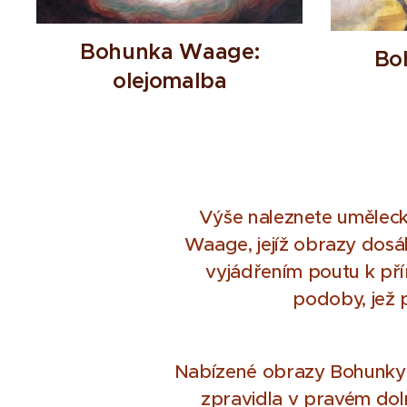
Bohunka Waage:
Bo
olejomalba
Výše naleznete uměleck
Waage, jejíž obrazy dosáhl
vyjádřením poutu k přír
podoby, jež 
Nabízené obrazy Bohunky W
zpravidla v pravém dol