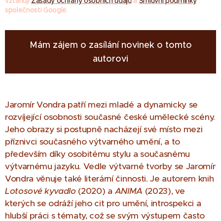
vztahují
Zásady ochrany osobních údajů
a
Smluvní podmínky
společnosti Google.
Mám zájem o zasílání novinek o tomto
autorovi
Jaromír Vondra patří mezi mladé a dynamicky se
rozvíjející osobnosti současné české umělecké scény.
Jeho obrazy si postupně nacházejí své místo mezi
příznivci současného výtvarného umění, a to
především díky osobitému stylu a současnému
výtvarnému jazyku. Vedle výtvarné tvorby se Jaromír
Vondra věnuje také literární činnosti. Je autorem knih
Lotosové kyvadlo
(2020) a
ANIMA
(2023), ve
kterých se odráží jeho cit pro umění, introspekci a
hlubší práci s tématy, což se svým výstupem často