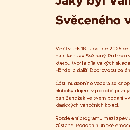
Jaký byl Ván
Svěceného v
Ve čtvrtek 18. prosince 2025 se 
pan Jaroslav Svěcený. Po boku 
kterou tvořila díla velkých skla
Händel a další. Doprovodu celé
Části hudebního večera se chopil
hluboký dojem v podobě písní ja
pan Bandžak ve svém podání vyt
klasických vánočních koled.
Rozdělení programu mezi zpěv a
zůstane. Podoba hluboké emoce a