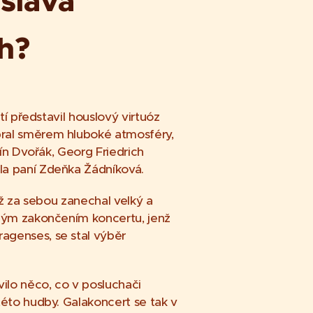
slava
h?
tí představil houslový virtuóz
bral směrem hluboké atmosféry,
ín Dvořák, Georg Friedrich
la paní Zdeňka Žádníková.
nž za sebou zanechal velký a
tným zakončením koncertu, jenž
agenses, se stal výběr
ilo něco, co v posluchači
této hudby. Galakoncert se tak v