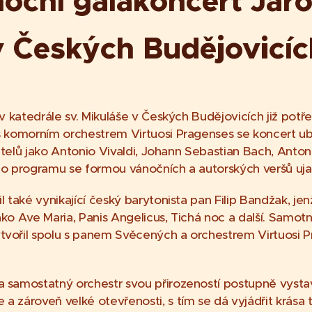
oční galakoncert Jaro
 Českých Budějovicíc
v katedrále sv. Mikuláše v Českých Budějovicích již potře
s komorním orchestrem Virtuosi Pragenses se koncert u
datelů jako Antonio Vivaldi, Johann Sebastian Bach, Anton
ho programu se formou vánočních a autorských veršů uja
 také vynikající český barytonista pan Filip Bandžak, je
ko Ave Maria, Panis Angelicus, Tichá noc a další. Samo
vořil spolu s panem Svěcených a orchestrem Virtuosi Pr
 samostatný orchestr svou přirozeností postupně vystav
 zároveň velké otevřenosti, s tím se dá vyjádřit krása 