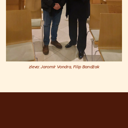
zleva: Jaromír Vondra, Filip Bandžak