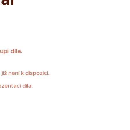
pi díla.
iž není k dispozici.
entaci díla.