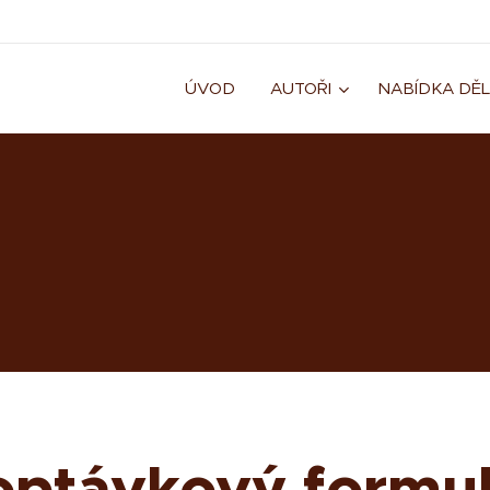
ÚVOD
AUTOŘI
NABÍDKA DĚL
optávkový formul