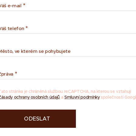
Váš e-mail
Váš telefon
Město, ve kterém se pohybujete
Zpráva
Tato stránka je chráněná službou reCAPTCHA, na kterou se vztahují
Zásady ochrany osobních údajů
a
Smluvní podmínky
společnosti Googl
ODESLAT