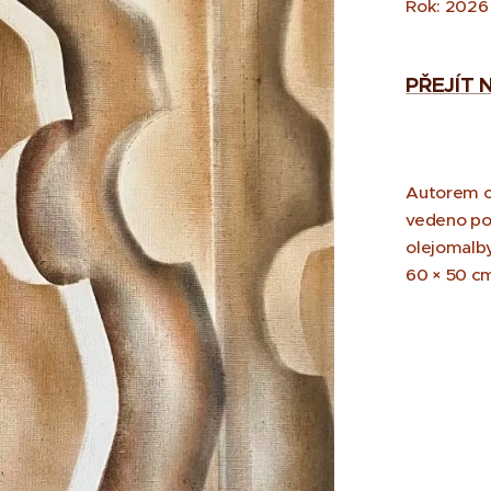
Rok: 2026
PŘEJÍT
Autorem ob
vedeno po
olejomalby
60 × 50 cm