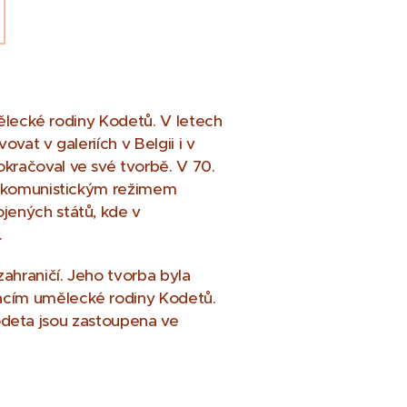
mělecké rodiny Kodetů. V letech
vat v galeriích v Belgii i v
kračoval ve své tvorbě. V 70.
lo komunistickým režimem
jených států, kde v
.
ahraničí. Jeho tvorba byla
acím umělecké rodiny Kodetů.
 Kodeta jsou zastoupena ve