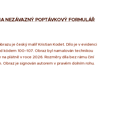
 NA NEZÁVAZNÝ POPTÁVKOVÝ FORMULÁŘ
razu je český malíř Kristian Kodet. Dílo je v evidenci
d kódem 100–107. Obraz byl namalován technikou
 na plátně v roce 2026. Rozměry díla bez rámu činí
. Obraz je signován autorem v pravém dolním rohu.