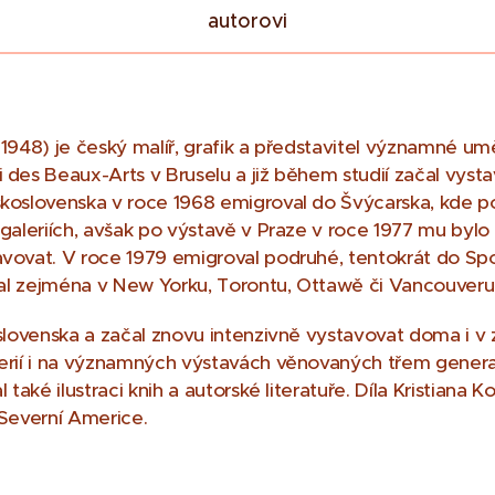
autorovi
e 1948) je český malíř, grafik a představitel významné u
es Beaux-Arts v Bruselu a již během studií začal vystavo
koslovenska v roce 1968 emigroval do Švýcarska, kde po
 galeriích, avšak po výstavě v Praze v roce 1977 mu by
vovat. V roce 1979 emigroval podruhé, tentokrát do Spo
val zejména v New Yorku, Torontu, Ottawě či Vancouveru
slovenska a začal znovu intenzivně vystavovat doma i v z
erií i na významných výstavách věnovaných třem gener
také ilustraci knih a autorské literatuře. Díla Kristiana
v Severní Americe.