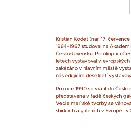
Kristian Kodet (nar. 17. červenc
1964–1967 studoval na Akademii d
Československu. Po okupaci Čes
letech vystavoval v evropských
zakázáno v hlavním městě vysta
následujícím desetiletí vystavo
Po roce 1990 se vrátil do Česko
představena v řadě českých gal
Vedle malířské tvorby se věnoval 
sbírkách a galeriích v Evropě i 