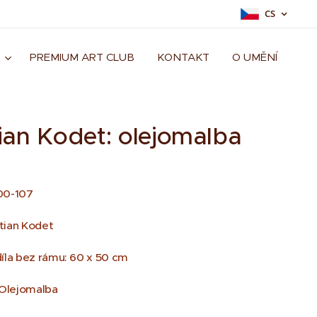
CS
PREMIUM ART CLUB
KONTAKT
O UMĚNÍ
tian Kodet: olejomalba
100-107
stian Kodet
íla bez rámu: 60 x 50 cm
 Olejomalba